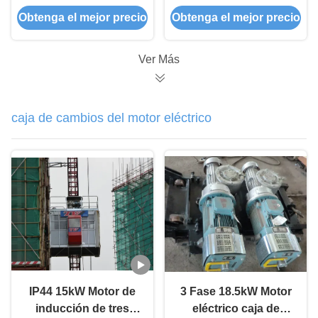
la oxidación Sección
inmersión en caliente
Obtenga el mejor precio
Obtenga el mejor precio
de mástil 660Mpa
para grúas torre
Resistencia a la
tracción
Ver Más
caja de cambios del motor eléctrico
IP44 15kW Motor de
3 Fase 18.5kW Motor
inducción de tres
eléctrico caja de