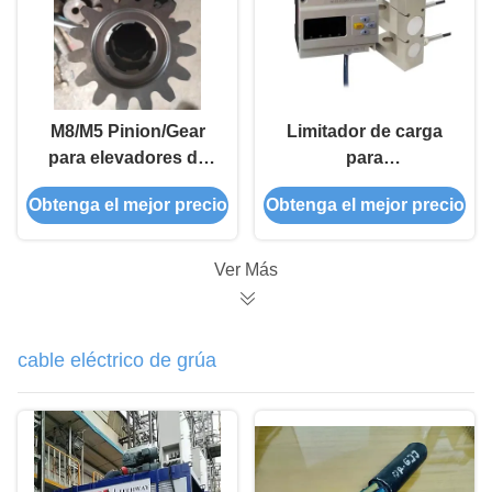
M8/M5 Pinion/Gear
Limitador de carga
para elevadores de
para
construcción/elevadores
góndola/plataforma
Obtenga el mejor precio
Obtenga el mejor precio
de construcción
suspendida con
alarma de sobrecarga
para garantizar la
Ver Más
operación segura
cable eléctrico de grúa