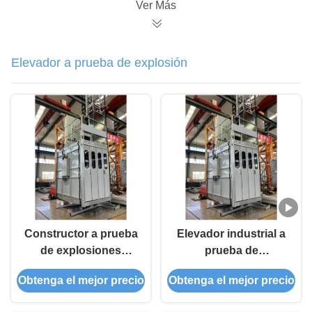
Ver Más
Elevador a prueba de explosión
Constructor a prueba
Elevador industrial a
de explosiones
prueba de
Elevador que
explosiones con
Obtenga el mejor precio
Obtenga el mejor precio
proporciona
características de
transporte vertical
seguridad avanzadas