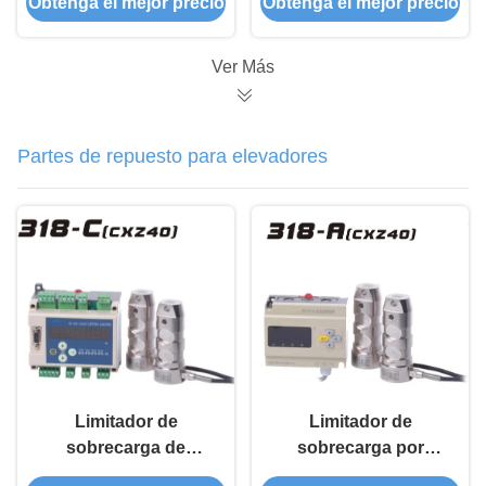
Obtenga el mejor precio
Obtenga el mejor precio
para edificios de 5,3m
anticorrosión
MLP3200-H
Ver Más
Partes de repuesto para elevadores
Limitador de
Limitador de
sobrecarga de
sobrecarga por
elevación CE
elevación de 4