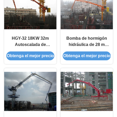
HGY-32 18KW 32m
Bomba de hormigón
Autoscalada de
hidráulica de 28 m
hormigón con mando
que coloca el arco
Obtenga el mejor precio
Obtenga el mejor precio
a distancia
automáticamente
para la construcción