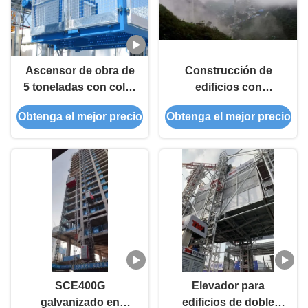
Ascensor de obra de
Construcción de
5 toneladas con color
edificios con
personalizado
elevadores de 2000
Obtenga el mejor precio
Obtenga el mejor precio
kg/jaula
SCE400G
Elevador para
galvanizado en
edificios de doble