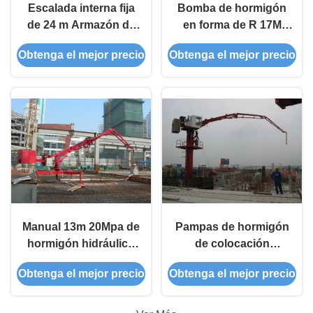
Escalada interna fija
Bomba de hormigón
de 24 m Armazón de
en forma de R 17M
hormigón para la
Boom de colocación
Obtenga el mejor precio
Obtenga el mejor precio
torre de construcción
móvil Certificación CE
Manual 13m 20Mpa de
Pampas de hormigón
hormigón hidráulico
de colocación
colocación de la barra
estacionaria
Obtenga el mejor precio
Obtenga el mejor precio
de 360 grados girado