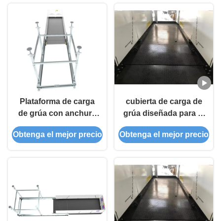
Plataforma de carga
cubierta de carga de
de grúa con anchura
grúa diseñada para la
de plataforma de 2,2 a
construcción de
Obtenga el mejor precio
Obtenga el mejor precio
4,2 metros y
varios pisos con
capacidad de carga
sistema de empuje
máxima de 5
fácil y bloqueo
toneladas para apoyo
seguro para
de carga de grúa
operaciones seguras