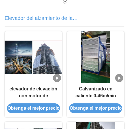
Elevador del alzamiento de la
construcción
elevador de elevación
Galvanizado en
con motor de
caliente 0-46m/min
construcción de
Rack and Pinion
Obtenga el mejor precio
Obtenga el mejor precio
bóveda
Construction Hoist
para pasajeros color
personalizado