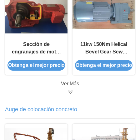
Sección de
11kw 150Nm Helical
engranajes de motor
Bevel Gear Sew
eléctrico de 15 kW
Eurodrive Motor para
Obtenga el mejor precio
Obtenga el mejor precio
con hélice
ascensor de
construcción
Ver Más
Auge de colocación concreto