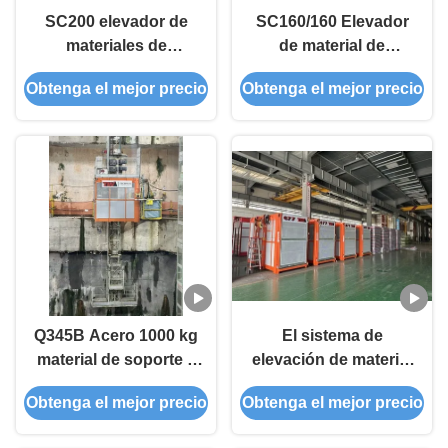
SC200 elevador de
SC160/160 Elevador
materiales de
de material de
construcción
construcción con dos
Obtenga el mejor precio
Obtenga el mejor precio
mástiles, 30
elevadores para
pasajeros
Q345B Acero 1000 kg
El sistema de
material de soporte y
elevación de material
elevador de elevación
de construcción
Obtenga el mejor precio
Obtenga el mejor precio
de piñón para túnel
inteligente SC200/200
58m/min en el sitio de