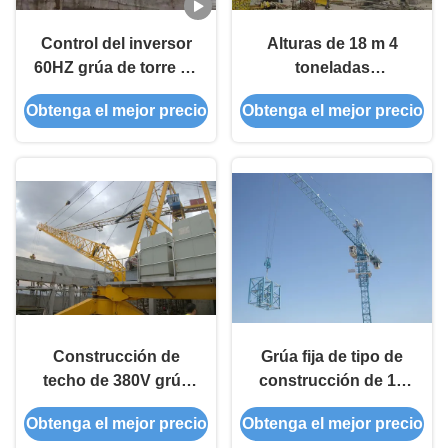
Control del inversor
Alturas de 18 m 4
60HZ grúa de torre de
toneladas
construcción de 3
Construcción de
Obtenga el mejor precio
Obtenga el mejor precio
toneladas para
edificios Mecanismo
elevación de techos
de elevación de grúa
Construcción de
Grúa fija de tipo de
techo de 380V grúa
construcción de 10
torre Certificación CE
toneladas, 45 m/min.
Obtenga el mejor precio
Obtenga el mejor precio
para el desmontaje de