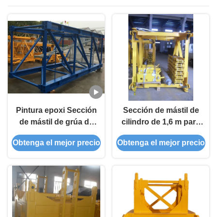
torre
Pintura epoxi Sección
Sección de mástil de
de mástil de grúa de
cilindro de 1,6 m para
torre de 6000 mm con
la construcción de
Obtenga el mejor precio
Obtenga el mejor precio
procesamiento de alta
edificios de gran
precisión
altura