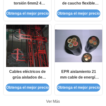
torsión 6mm2 4
de caucho flexible
núcleo de cable de
antidoblaje de 5
Obtenga el mejor precio
Obtenga el mejor precio
alimentación para
núcleos CCC
elevación de edificios
aprobado
Cables eléctricos de
EPR aislamiento 21
grúa aislados de
mm cable de energía
caucho de 34,5 mm
multi núcleo con
Obtenga el mejor precio
Obtenga el mejor precio
resistentes al impacto
conductor de cobre
Ver Más