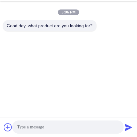
Correo electrónico
3:06 PM
inquiry@tw-mac.com
Good day, what product are you looking for?
tiempo de trabajo
8:30-17:30
Nuestra Dirección
Dirección de la empresa
Habitación 1311, Edificio No.3 Golson Plaza, No.163 Yingbin Ave,
distrito de Huadu, Guangzhou, 510800, China
Dirección de fábrica
No.318 Ruta industrial de Wufeng, ciudad de ShenShan, distrito
de Baiyun, GuangZhou, 510460, China
Tel
86-20-36969420