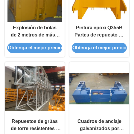
Explosión de bolas
Pintura epoxi Q355B
de 2 metros de mástil
Partes de repuesto de
sección grúa torre
grúas de torre de
Obtenga el mejor precio
Obtenga el mejor precio
piezas de repuesto
mástil de
para la escalada
transferencia
interior
Repuestos de grúas
Cuadros de anclaje
de torre resistentes a
galvanizados por