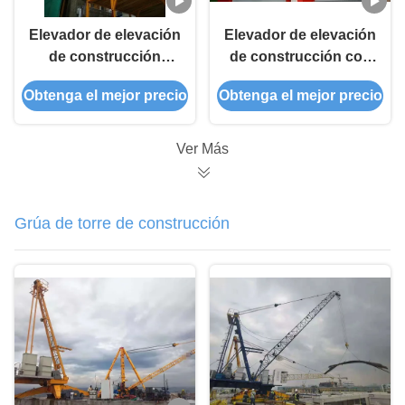
Elevador de elevación
Elevador de elevación
de construcción
de construcción con
totalmente
motor de bisela,
Obtenga el mejor precio
Obtenga el mejor precio
automatizado, 75kw
2x13kw Elevador de
Elevador de elevación
elevación de
de edificios
mercancías
Ver Más
Grúa de torre de construcción