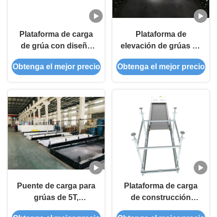
Plataforma de carga
Plataforma de
de grúa con diseño
elevación de grúas de
compacto y
construcción de gran
Obtenga el mejor precio
Obtenga el mejor precio
capacidad de carga
altura retráctil de 2600
máxima de 5
mm de ancho
toneladas que
MLP2600
garantiza el manejo
seguro de materiales
en sitios de
construcción de
varios pisos
Puente de carga para
Plataforma de carga
grúas de 5T,
de construcción
plataformas de carga
retráctil de 2600 mm