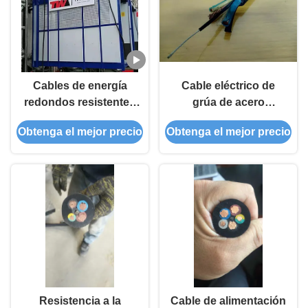
Cables de energía
Cable eléctrico de
redondos resistentes
grúa de acero
al desgaste, cables de
reforzado, 10mm2 3
Obtenga el mejor precio
Obtenga el mejor precio
goma resistentes de
núcleo de cable de
3,5 mm.
alimentación
Resistencia a la
Cable de alimentación