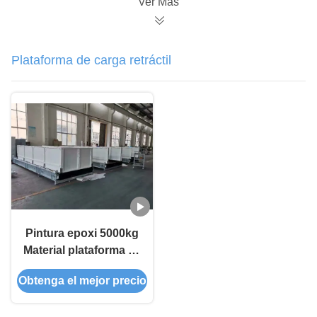
Ver Más
Plataforma de carga retráctil
Pintura epoxi 5000kg
Material plataforma de
carga retráctil acero
Obtenga el mejor precio
Q355B