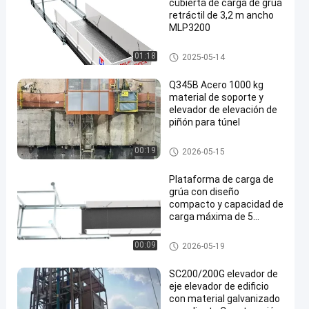
cubierta de carga de grúa
retráctil de 3,2 m ancho
MLP3200
Plataforma de carga de la grú
01:18
2025-05-14
a
Q345B Acero 1000 kg
material de soporte y
elevador de elevación de
piñón para túnel
Alzamiento del material de co
00:19
2026-05-15
nstrucción
Plataforma de carga de
grúa con diseño
compacto y capacidad de
carga máxima de 5
toneladas que garantiza
el manejo seguro de
Plataforma de carga de la grú
00:09
2026-05-19
materiales en sitios de
a
construcción de varios
SC200/200G elevador de
pisos
eje elevador de edificio
con material galvanizado