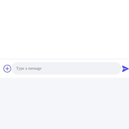
Etiquetas:
Partes De Repuesto De Elevadores CE
2.0m/s Dispositivo De Seguridad SAJ
Dispositivo De Seguridad SAJ De 65 KN
Photo
Productos Relacionados
Video Call
Audio Call