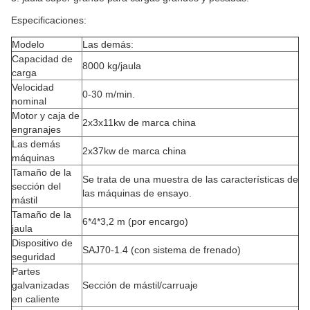
Especificaciones:
Modelo
Las demás:
Capacidad de
8000 kg/jaula
carga
Velocidad
0-30 m/min.
nominal
Motor y caja de
2x3x11kw de marca china
engranajes
Las demás
2x37kw de marca china
máquinas
Tamaño de la
Se trata de una muestra de las características de
sección del
las máquinas de ensayo.
mástil
Tamaño de la
6*4*3,2 m (por encargo)
jaula
Dispositivo de
SAJ70-1.4 (con sistema de frenado)
seguridad
Partes
galvanizadas
Sección de mástil/carruaje
en caliente