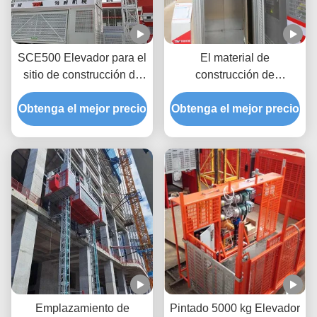
SCE500 Elevador para el
El material de
sitio de construcción de
construcción de
doble mástil para 30
elevadores de elevación
Obtenga el mejor precio
pasajeros elevador de
de acero inoxidable de 40
Obtenga el mejor precio
carga pesada / elevador
m/min.
de carga pesada de
doble mástil con jaula
grande
Emplazamiento de
Pintado 5000 kg Elevador