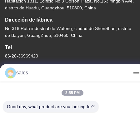
Habitación 1311, Edificio No.3 Golson Plaza, No.163 Yingbin Ave,
distrito de Huadu, Guangzhou, 510800, China
Dirección de fábrica
No.318 Ruta industrial de Wufeng, ciudad de ShenShan, distrito
de Baiyun, GuangZhou, 510460, China
Tel
86-20-36969420
sales
3:55 PM
China buena calidad Elevación del sitio de construcción
Proveedor. Derecho de autor -2026 GUANGZHOU TECHWAY
Good day, what product are you looking for?
MACHINERY CORPORATION . Todos los derechos reservados.
Política de privacidad
|
Mapa del Sitio