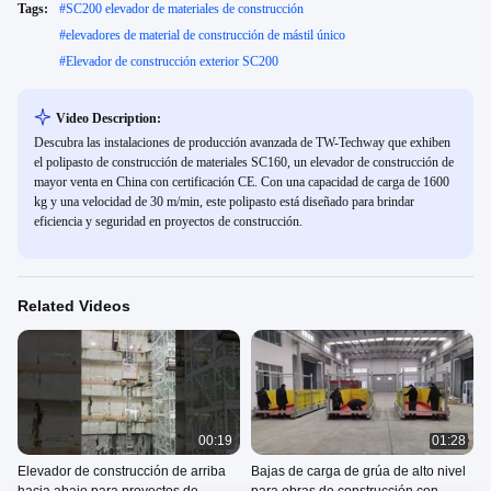
Tags:
#
SC200 elevador de materiales de construcción
#
elevadores de material de construcción de mástil único
#
Elevador de construcción exterior SC200
Video Description:
Descubra las instalaciones de producción avanzada de TW-Techway que exhiben
el polipasto de construcción de materiales SC160, un elevador de construcción de
mayor venta en China con certificación CE. Con una capacidad de carga de 1600
kg y una velocidad de 30 m/min, este polipasto está diseñado para brindar
eficiencia y seguridad en proyectos de construcción.
Related Videos
00:19
01:28
Elevador de construcción de arriba
Bajas de carga de grúa de alto nivel